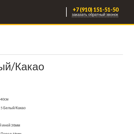
+7 (910) 151-51-50
заказать обратный звонок
ый/Какао
240см
 5 Белый/Какао
 иней 38мм
 Пепел 18мм