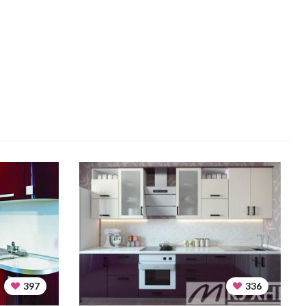
397
336