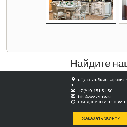
Найдите на
г. Тула, ул. Демонстрации д
1
+7 (910) 151-51-50
info@zov-v-tule.ru
ЕЖЕДНЕВНО с 10:00 до 1
Заказать звонок