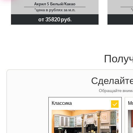
Акрил 5 Белый/Какао
*цена в рублях за м.п.
*
от 35820 руб.
Получ
Сделайте
Обращайте внима
Классика
М